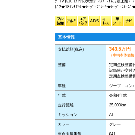
ｸﾞTVも10.1ｲﾝﾁの大型ﾃﾞｨｽﾌﾟﾚｲに｡最上級ｸﾞﾚｰ
ﾄﾞｱ★18ｲﾝﾁｱﾙﾐ★ﾚｰﾀﾞｰﾌﾞﾚｰｷ★ﾚｰﾀﾞｰｸﾙｰｽﾞ
基本情報
343.5万円
支払総額(税込)
（車輌本体価格：
整備
定期点検整備
記録簿が交付
定期点検整備
車種
ジープ コン
年式
令和4年式
走行距離
25,000km
ミッション
AT
カラー
グレー
車台末尾番号
041