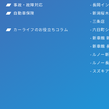
事故・故障対応
長岡イ
自動車保険
新潟桜
三条店
カーライフのお役立ちコラム
六日町
新車館 
新車館 
ルノー
ルノー
スズキ