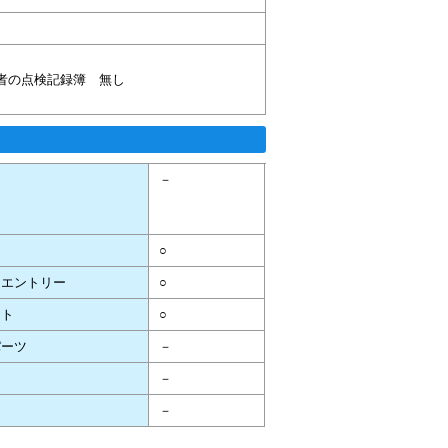
者の点検記録簿 無し
テ
－
○
スエントリー
○
ート
○
パーツ
－
－
－