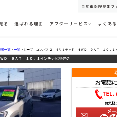
自動車保険提出フ
売る
選ばれる理由
アフターサービス
よくあ
車種一覧
>
一覧
> ジープ コンパス ２．４リミテッド ４ＷＤ ９ＡＴ １０．１
４ＷＤ ９ＡＴ １０．１インチナビ地デジ
お電話
お気軽