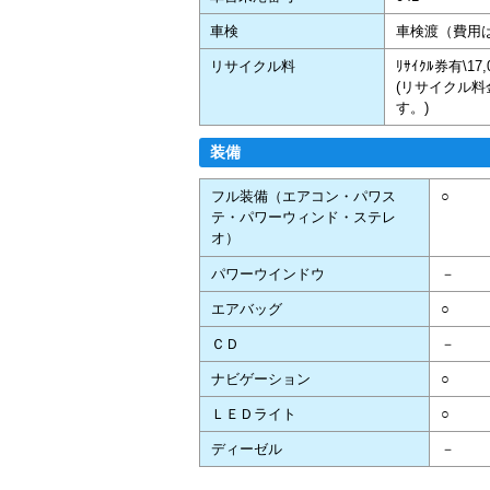
車検
車検渡（費用
リサイクル料
ﾘｻｲｸﾙ券有\1
(リサイクル
す。)
装備
フル装備（エアコン・パワス
○
テ・パワーウィンド・ステレ
オ）
パワーウインドウ
－
エアバッグ
○
ＣＤ
－
ナビゲーション
○
ＬＥＤライト
○
ディーゼル
－