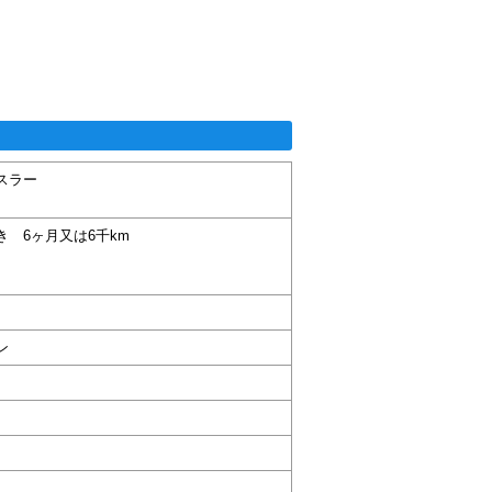
スラー
き 6ヶ月又は6千km
ン