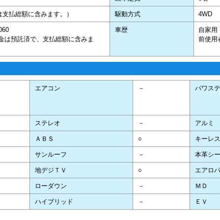
は支払総額に含みます。）
駆動方式
4WD
7,060
車歴
自家用
料金は預託済で、支払総額に含みま
前使用
エアコン
－
パワス
ステレオ
－
アルミ
ＡＢＳ
○
キーレ
サンルーフ
－
本革シ
地デジＴＶ
○
エアロ
ローダウン
－
ＭＤ
ハイブリッド
－
ＥＶ