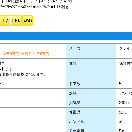
ﾄﾞLtdには★革ﾊﾟﾜｰｼｰﾄ&ﾋｰﾀｰ★ﾊﾟﾜｰﾊﾞｯｸ
★ｷｰﾌﾘｰ&ﾌﾟｯｼｭｽﾀｰﾄ★360°ｶﾒﾗ★ETC付き!
メーカー
クライ
325.9万円 諸費用：17.6万円）
付き
保証
保証付
されます。
費用を車両価格に含みます。
パス
ドア数
5
燃料
ガソリ
排気量
2400cc
修復歴
無し
ハンドル
右
乗車定員
5名