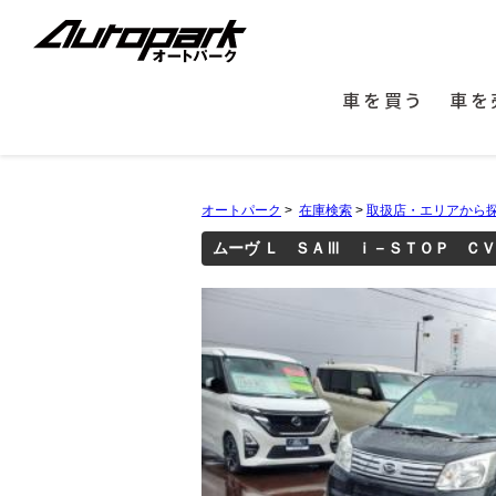
車を買う
車を
オートパーク
>
在庫検索
>
取扱店・エリアから
ムーヴ Ｌ ＳＡⅢ ｉ－ＳＴＯＰ Ｃ