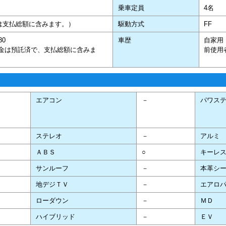
乗車定員
4名
は支払総額に含みます。）
駆動方式
FF
,430
車歴
自家用
料金は預託済で、支払総額に含みま
前使用
エアコン
－
パワス
ステレオ
－
アルミ
ＡＢＳ
○
キーレ
サンルーフ
－
本革シ
地デジＴＶ
－
エアロ
ローダウン
－
ＭＤ
ハイブリッド
－
ＥＶ