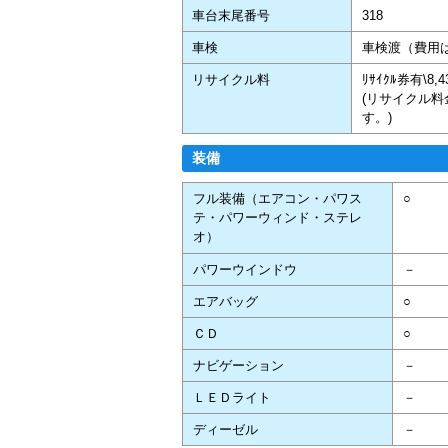
車台末尾番号
318
車検
車検渡（費用
リサイクル料
ﾘｻｲｸﾙ券有\8
(リサイクル
す。)
装備
フル装備（エアコン・パワス
○
テ・パワーウィンド・ステレ
オ）
パワーウインドウ
－
エアバッグ
○
ＣＤ
○
ナビゲーション
－
ＬＥＤライト
－
ディーゼル
－