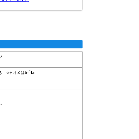
ツ
き 6ヶ月又は6千km
ン