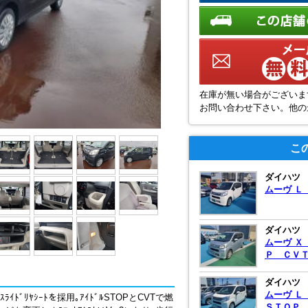
在庫が無い場合がございま
お問い合わせ下さい。他の
こ
ダイハツ
ムーヴ Ｌ
ダイハツ
ムーヴ Ｘ
Ｐ ＣＶ
ダイハツ
ムーヴ Ｌ
ｲﾄﾞﾘﾔｼｰﾄを採用｡ｱｲﾄﾞﾙSTOPとCVTで燃
ＳＴＯＰ