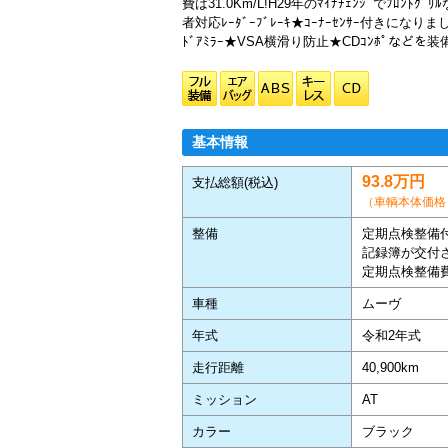
費は31.0Km/L!H29年のﾏｲﾅﾁｪﾝｼﾞでﾌﾛﾝﾄｸ
者対応ﾚｰﾀﾞｰﾌﾞﾚｰｷ★ｺｰﾅｰｾﾝｻｰ付きになりまし
ﾄﾞｱﾐﾗｰ★VSA横滑り防止★CDｺﾝﾎﾟなどを装
基本情報
93.8万円
支払総額(税込)
（車輌本体価格：
整備
定期点検整備
記録簿が交付
定期点検整備
車種
ムーヴ
年式
令和2年式
走行距離
40,900km
ミッション
AT
カラー
ブラック