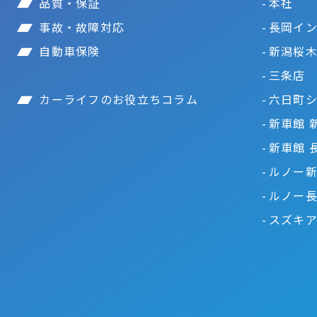
品質・保証
本社
事故・故障対応
長岡イ
自動車保険
新潟桜
三条店
カーライフのお役立ちコラム
六日町
新車館 
新車館 
ルノー
ルノー
スズキ