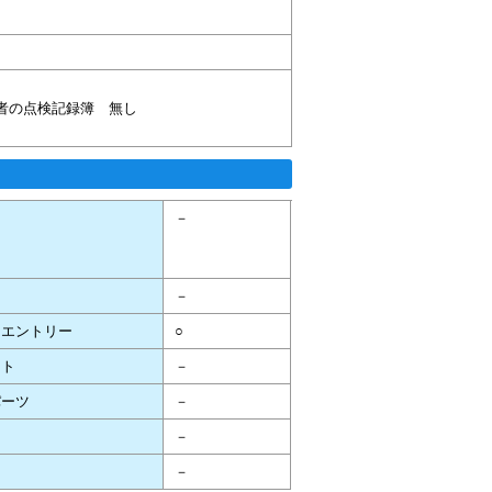
者の点検記録簿 無し
テ
－
－
スエントリー
○
ート
－
パーツ
－
－
－