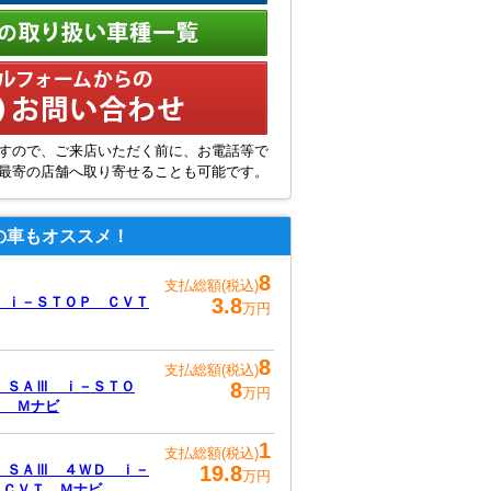
店舗の取扱い車種一覧
無料メール問い合わせ
すので、ご来店いただく前に、お電話等で
最寄の店舗へ取り寄せることも可能です。
の車もオススメ！
8
支払総額(税込)
 ｉ－ＳＴＯＰ ＣＶＴ
3.8
万円
8
支払総額(税込)
 ＳＡⅢ ｉ－ＳＴＯ
8
万円
Ｔ Ｍナビ
1
支払総額(税込)
 ＳＡⅢ ４ＷＤ ｉ－
19.8
万円
 ＣＶＴ Ｍナビ