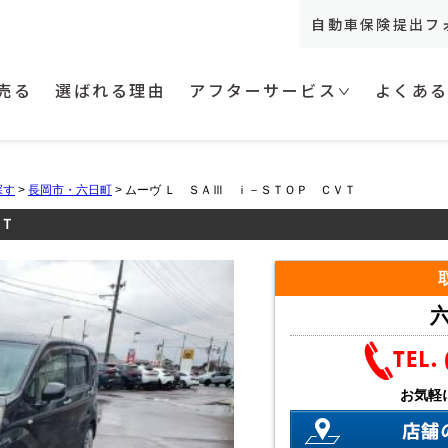
自動車保険提出フ
売る
選ばれる理由
アフターサービス
よくあ
探す
>
長岡市・六日町
> ムーヴ Ｌ ＳＡⅢ ｉ－ＳＴＯＰ ＣＶＴ
ＶＴ
六
お気軽