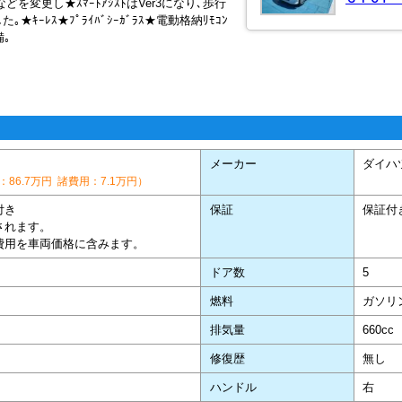
ﾞﾘﾙなどを変更し★ｽﾏｰﾄｱｼｽﾄはVer3になり､歩行
た｡★ｷｰﾚｽ★ﾌﾟﾗｲﾊﾞｼｰｶﾞﾗｽ★電動格納ﾘﾓｺﾝ
備｡
メーカー
ダイハ
86.7万円 諸費用：7.1万円）
付き
保証
保証付
されます。
費用を車両価格に含みます。
ドア数
5
燃料
ガソリ
排気量
660cc
修復歴
無し
ハンドル
右