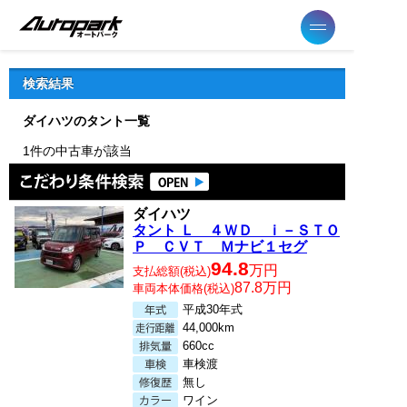
検索結果
ダイハツのタント一覧
1件の中古車が該当
こだわり
ダイハツ
タント Ｌ ４ＷＤ ｉ－ＳＴＯ
Ｐ ＣＶＴ Ｍナビ１セグ
94.8
万円
支払総額(税込)
87.8万円
車両本体価格(税込)
平成30年式
44,000km
660cc
車検渡
無し
ワイン