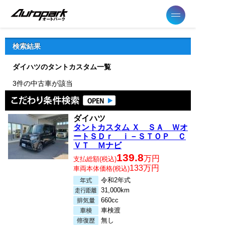
検索結果
ダイハツのタントカスタム一覧
3件の中古車が該当
こだわり
ダイハツ
タントカスタム Ｘ ＳＡ Ｗオ
ートＳＤｒ ｉ－ＳＴＯＰ Ｃ
ＶＴ Ｍナビ
139.8
万円
支払総額(税込)
133万円
車両本体価格(税込)
令和2年式
31,000km
660cc
車検渡
無し